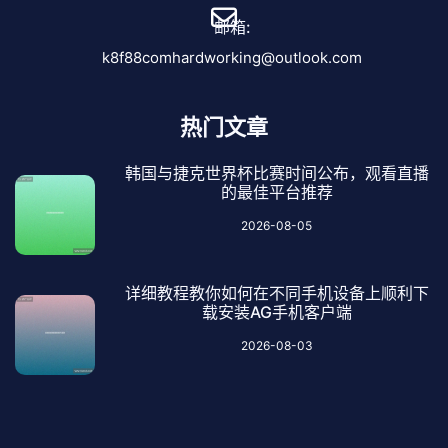
邮箱:
k8f88comhardworking@outlook.com
热门文章
韩国与捷克世界杯比赛时间公布，观看直播
的最佳平台推荐
2026-08-05
详细教程教你如何在不同手机设备上顺利下
载安装AG手机客户端
2026-08-03