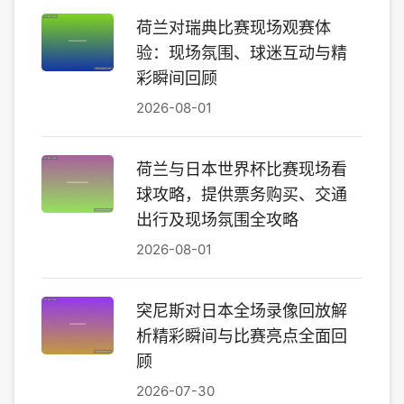
荷兰对瑞典比赛现场观赛体
验：现场氛围、球迷互动与精
彩瞬间回顾
2026-08-01
荷兰与日本世界杯比赛现场看
球攻略，提供票务购买、交通
出行及现场氛围全攻略
2026-08-01
突尼斯对日本全场录像回放解
析精彩瞬间与比赛亮点全面回
顾
2026-07-30