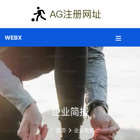
企业简报
首页
企业简报