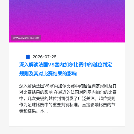
2026-07-28
深入解读法国VS塞内加尔比赛中的越位判定
规则及其对比赛结果的影响
深入解读法国VS塞内加尔比赛中的越位判定规则及其
对比赛结果的影响 在最近的法国对阵塞内加尔的比赛
中，几次关键的越位判罚引发了广泛关注。越位规则
作为足球比赛中的重要判罚标准，直接影响比赛的节
奏和结果。本...