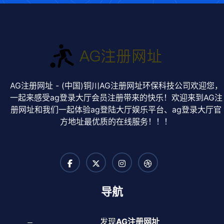
AG注册网址 - (中国)铜川AG注册网址环保科技公司欢迎您，
一起来感受ag登录大厅会员注册带来的快乐！欢迎来到AG注
册网址和我们一起体验ag登陆大厅娱乐平台、ag登录大厅官
方地址最优质的在线服务！！！
导航
发现
AG注册网址