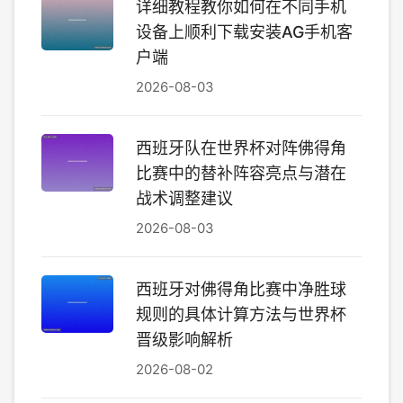
详细教程教你如何在不同手机
设备上顺利下载安装AG手机客
户端
2026-08-03
西班牙队在世界杯对阵佛得角
比赛中的替补阵容亮点与潜在
战术调整建议
2026-08-03
西班牙对佛得角比赛中净胜球
规则的具体计算方法与世界杯
晋级影响解析
2026-08-02