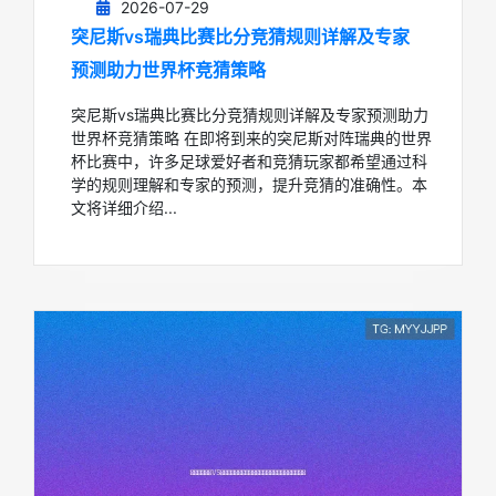
2026-07-29
突尼斯vs瑞典比赛比分竞猜规则详解及专家
预测助力世界杯竞猜策略
突尼斯vs瑞典比赛比分竞猜规则详解及专家预测助力
世界杯竞猜策略 在即将到来的突尼斯对阵瑞典的世界
杯比赛中，许多足球爱好者和竞猜玩家都希望通过科
学的规则理解和专家的预测，提升竞猜的准确性。本
文将详细介绍...